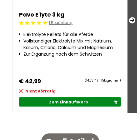
Pavo E'lyte 3 kg
P
1 Beurteilung
Beoordeling: 5/5
Be
Elektrolyte Pellets für alle Pferde
Vollständiger Elektrolyte Mix mit Natrium,
Kalium, Chlorid, Calcium und Magnesium
Zur Ergänzung nach dem Schwitzen
€ 42,99
€ 
(14,33 * / 1 Kilogramm)
Nicht vörratig
Zum Einkaufskorb